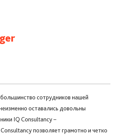
ger
ло большинство сотрудников нашей
и неизменно оставались довольны
ники IQ Consultancy –
onsultancy позволяет грамотно и четко