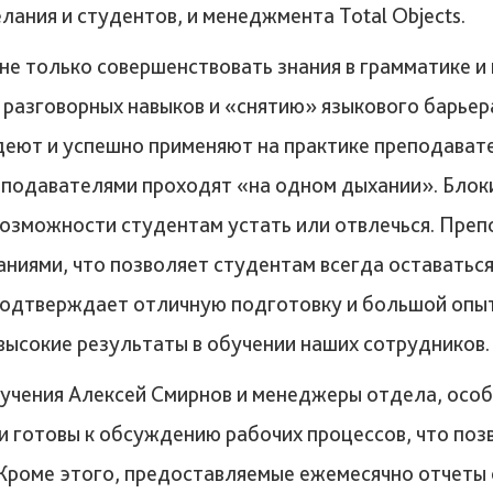
лания и студентов, и менеджмента Total Objects.
е только совершенствовать знания в грамматике и 
разговорных навыков и «снятию» языкового барьера
еют и успешно применяют на практике преподаватели
еподавателями проходят «на одном дыхании». Блоки
 возможности студентам устать или отвлечься. Пре
иями, что позволяет студентам всегда оставаться
 подтверждает отличную подготовку и большой опыт
высокие результаты в обучении наших сотрудников.
учения Алексей Смирнов и менеджеры отдела, особ
 и готовы к обсуждению рабочих процессов, что п
. Кроме этого, предоставляемые ежемесячно отчеты